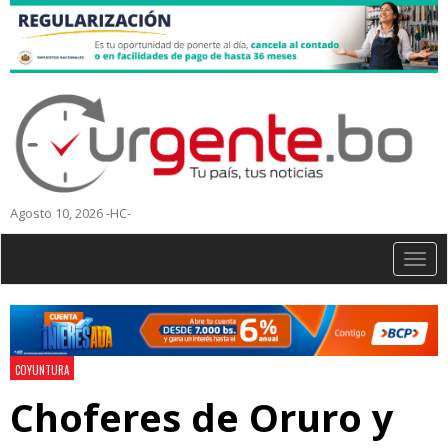
Agosto 10, 2026 -HC-
Togg
navig
COYUNTURA
Choferes de Oruro y