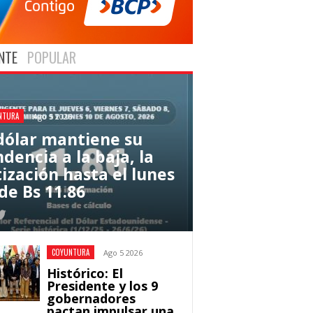
NTE
POPULAR
NTURA
Ago 5 2026
 dólar mantiene su
dencia a la baja, la
tización hasta el lunes
de Bs 11.86
COYUNTURA
Ago 5 2026
Histórico: El
Presidente y los 9
gobernadores
pactan impulsar una