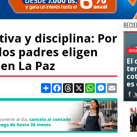
RECIE
iva y disciplina: Por
los padres eligen
COYU
El
 en La Paz
ten
co
es 
Compartir
Facebook
Threads
X
WhatsApp
Messenger
Email