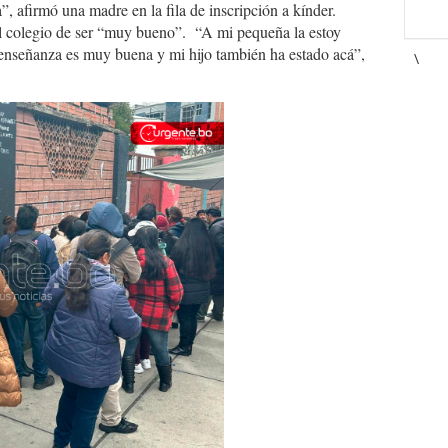
”, afirmó una madre en la fila de inscripción a kínder.
al colegio de ser “muy bueno”. “A mi pequeña la estoy
 enseñanza es muy buena y mi hijo también ha estado acá”,
\
58996868_7175571323593433478_n.