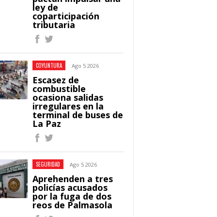
ley de
coparticipación
tributaria
COYUNTURA
Ago 5 2026
Escasez de
combustible
ocasiona salidas
irregulares en la
terminal de buses de
La Paz
SEGURIDAD
Ago 5 2026
Aprehenden a tres
policías acusados
por la fuga de dos
reos de Palmasola