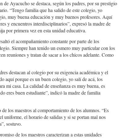
n de Ayacucho se destaca, según los padres, por su prestigio
nario. “Tengo familia que ha salido de este colegio, yo
stigio, muy buena educación y muy buenos profesores. Aquí
leres y encuentros interdisciplinarios”, expresó la madre de
ija por primera vez en esta unidad educativa.
resaltó el acompañamiento constante por parte de los
olegio. Siempre han tenido un esmero muy particular con los
cen reuniones y tratan de sacar a los chicos adelante. Como
.
dres destacan al colegio por su exigencia académica y el
ndo aquí porque es un buen colegio, yo salí de acá, los
ara mi casa. La calidad de enseñanza es muy buena, es
ando eres buen estudiante”, indicó la madre de familia
 de los maestros al comportamiento de los alumnos. “Es
el uniforme, el horario de salidas y si se portan mal nos
a”, sostuvo.
promiso de los maestros caracterizan a estas unidades