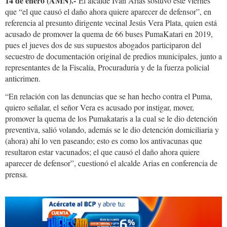
14 de enero (AMN).-
El alcalde Iván Arias sostuvo este viernes
que “el que causó el daño ahora quiere aparecer de defensor”, en
referencia al presunto dirigente vecinal Jesús Vera Plata, quien está
acusado de promover la quema de 66 buses PumaKatari en 2019,
pues el jueves dos de sus supuestos abogados participaron del
secuestro de documentación original de predios municipales, junto a
representantes de la Fiscalía, Procuraduría y de la fuerza policial
anticrimen.
“En relación con las denuncias que se han hecho contra el Puma,
quiero señalar, el señor Vera es acusado por instigar, mover,
promover la quema de los Pumakataris a la cual se le dio detención
preventiva, salió volando, además se le dio detención domiciliaria y
(ahora) ahí lo ven paseando; esto es como los antivacunas que
resultaron estar vacunados; el que causó el daño ahora quiere
aparecer de defensor”, cuestionó el alcalde Arias en conferencia de
prensa.