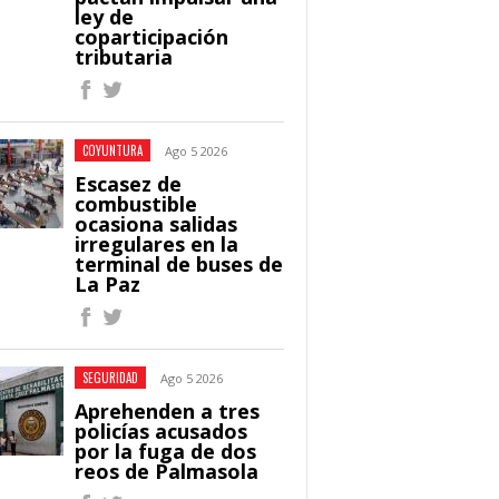
ley de
coparticipación
tributaria
COYUNTURA
Ago 5 2026
Escasez de
combustible
ocasiona salidas
irregulares en la
terminal de buses de
La Paz
SEGURIDAD
Ago 5 2026
Aprehenden a tres
policías acusados
por la fuga de dos
reos de Palmasola