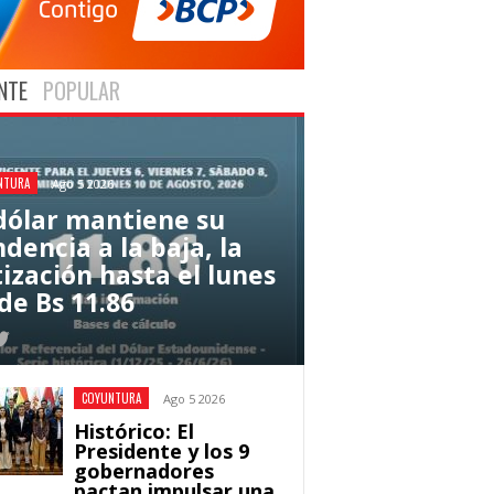
NTE
POPULAR
NTURA
Ago 5 2026
 dólar mantiene su
dencia a la baja, la
tización hasta el lunes
de Bs 11.86
COYUNTURA
Ago 5 2026
Histórico: El
Presidente y los 9
gobernadores
pactan impulsar una