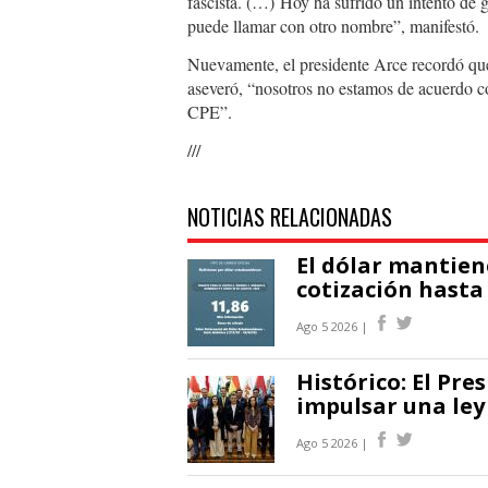
fascista. (…) Hoy ha sufrido un intento de g
puede llamar con otro nombre”, manifestó.
Nuevamente, el presidente Arce recordó que 
aseveró, “nosotros no estamos de acuerdo c
CPE”.
///
NOTICIAS RELACIONADAS
El dólar mantiene
cotización hasta 
Ago 5 2026 |
Histórico: El Pre
impulsar una ley
Ago 5 2026 |