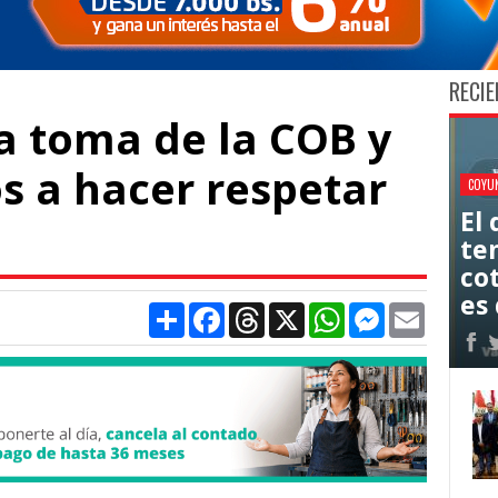
RECIE
a toma de la COB y
s a hacer respetar
COYU
El
ten
co
es 
Compartir
Facebook
Threads
X
WhatsApp
Messenger
Email