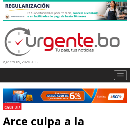
Agosto 09, 2026 -HC-
Togg
navig
COYUNTURA
Arce culpa a la