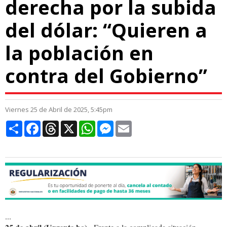
derecha por la subida
del dólar: “Quieren a
la población en
contra del Gobierno”
Viernes 25 de Abril de 2025, 5:45pm
Compartir
Facebook
Threads
X
WhatsApp
Messenger
Email
...