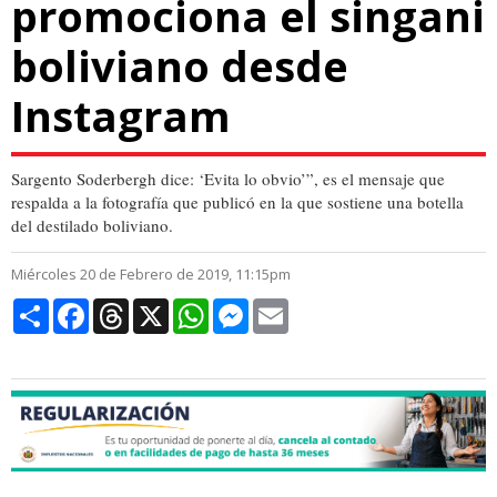
promociona el singani
boliviano desde
Instagram
Sargento Soderbergh dice: ‘Evita lo obvio’”, es el mensaje que
respalda a la fotografía que publicó en la que sostiene una botella
del destilado boliviano.
Miércoles 20 de Febrero de 2019, 11:15pm
Compartir
Facebook
Threads
X
WhatsApp
Messenger
Email