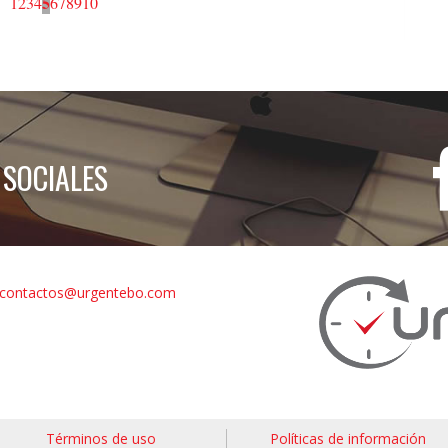
5
1
2
3
4
6
7
8
9
10
 SOCIALES
contactos@urgentebo.com
Términos de uso
Políticas de información