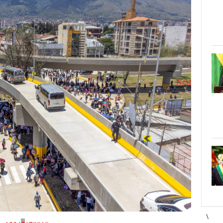
Next
\