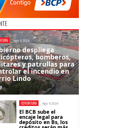
NTE
NTURA
Ago 6 2026
bierno despliega
licópteros, bomberos,
litares y patrullas para
ntrolar el incendio en
rrio Lindo
COYUNTURA
Ago 6 2026
El BCB sube el
encaje legal para
depósito en Bs, los
créditos serán más