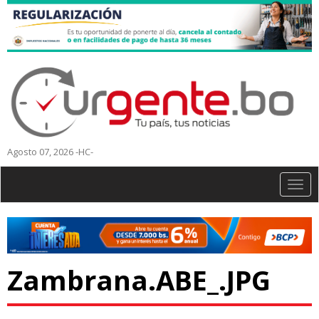
Agosto 07, 2026 -HC-
Togg
navig
Zambrana.ABE_.JPG