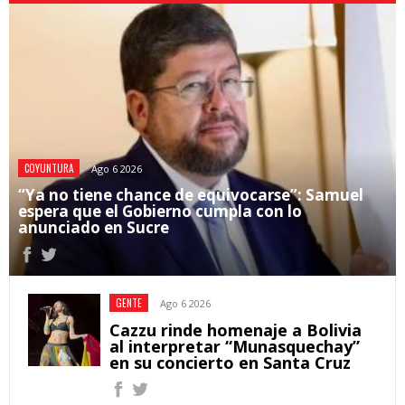
COYUNTURA
Ago 6 2026
“Ya no tiene chance de equivocarse”: Samuel
espera que el Gobierno cumpla con lo
anunciado en Sucre
GENTE
Ago 6 2026
Cazzu rinde homenaje a Bolivia
al interpretar “Munasquechay”
en su concierto en Santa Cruz