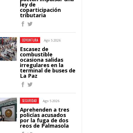
ley de
coparticipación
tributaria
COYUNTURA
Ago 5 2026
Escasez de
combustible
ocasiona salidas
irregulares en la
terminal de buses de
La Paz
SEGURIDAD
Ago 5 2026
Aprehenden a tres
policías acusados
por la fuga de dos
reos de Palmasola