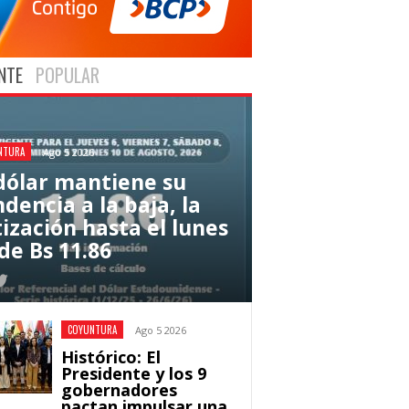
NTE
POPULAR
NTURA
Ago 5 2026
 dólar mantiene su
dencia a la baja, la
tización hasta el lunes
de Bs 11.86
COYUNTURA
Ago 5 2026
Histórico: El
Presidente y los 9
gobernadores
pactan impulsar una