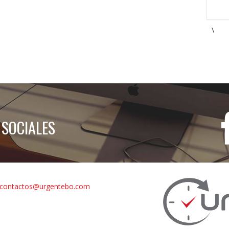
\
 SOCIALES
contactos@urgentebo.com