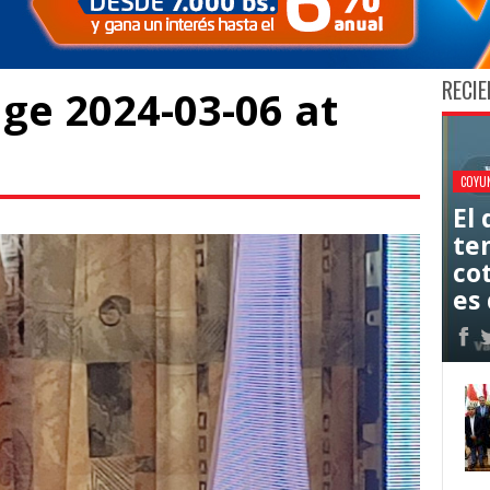
RECIE
e 2024-03-06 at
COYU
El
ten
co
es 