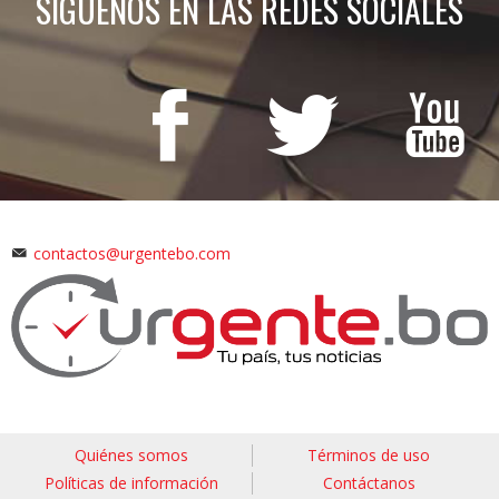
SÍGUENOS EN LAS REDES SOCIALES
contactos@urgentebo.com
Quiénes somos
Términos de uso
Políticas de información
Contáctanos