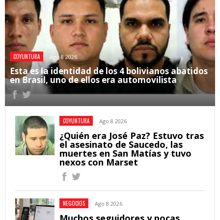
COYUNTURA
Ago 8 2026
Esta es la identidad de los 4 bolivianos abatidos
en Brasil, uno de ellos era automovilista
COYUNTURA
Ago 8 2026
¿Quién era José Paz? Estuvo tras
el asesinato de Saucedo, las
muertes en San Matías y tuvo
nexos con Marset
NEGOCIOS
Ago 8 2026
Muchos seguidores y pocas