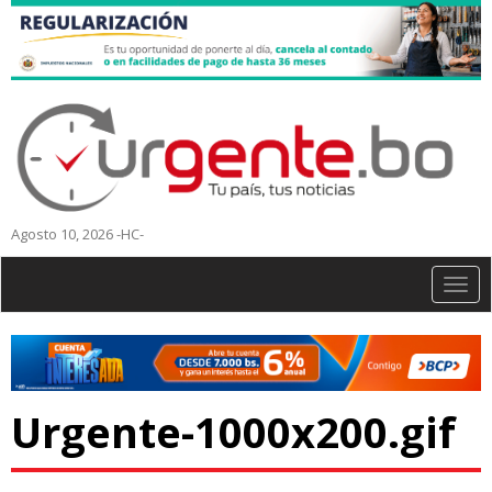
Agosto 10, 2026 -HC-
Togg
navig
Urgente-1000x200.gif