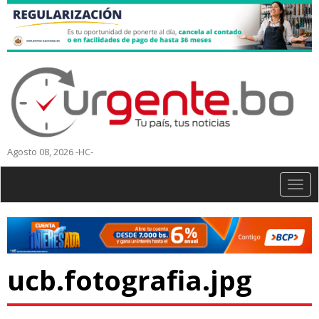
Agosto 08, 2026 -HC-
Togg
navig
ucb.fotografia.jpg