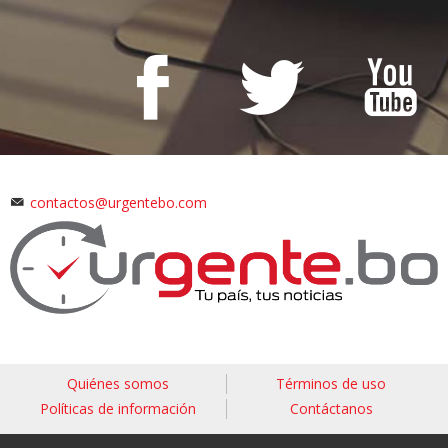
contactos@urgentebo.com
Quiénes somos
Términos de uso
Políticas de información
Contáctanos