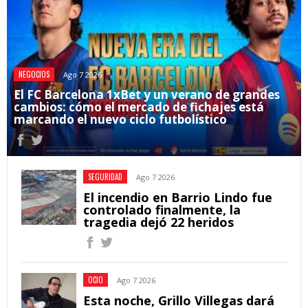
NEGOCIOS
Ago 7 2026
El FC Barcelona 1xBet y un verano de grandes
cambios: cómo el mercado de fichajes está
marcando el nuevo ciclo futbolístico
SEGURIDAD
Ago 7 2026
El incendio en Barrio Lindo fue
controlado finalmente, la
tragedia dejó 22 heridos
OCIO
Ago 7 2026
Esta noche, Grillo Villegas dará