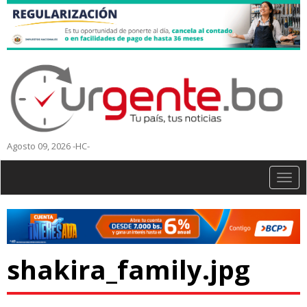
Agosto 09, 2026 -HC-
Togg
navig
shakira_family.jpg