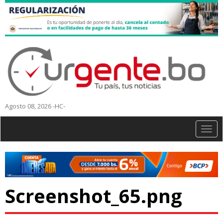
Agosto 08, 2026 -HC-
Togg
navig
Screenshot_65.png