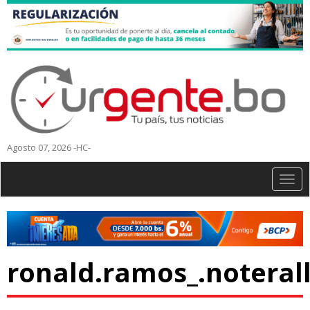
Agosto 07, 2026 -HC-
Togg
navig
ronald.ramos_.noterall