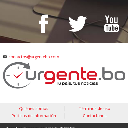
contactos@urgentebo.com
Quiénes somos
Términos de uso
Políticas de información
Contáctanos