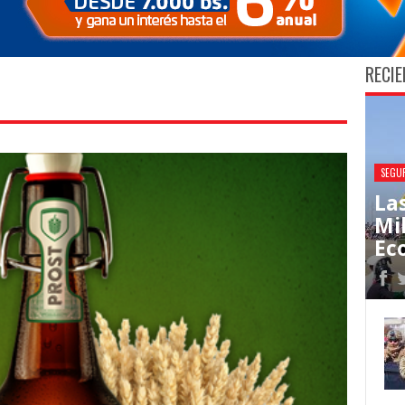
RECIE
SEGU
La
Mi
Ec