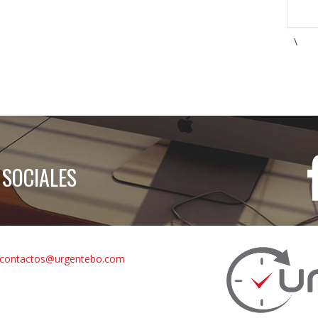
\
 SOCIALES
contactos@urgentebo.com