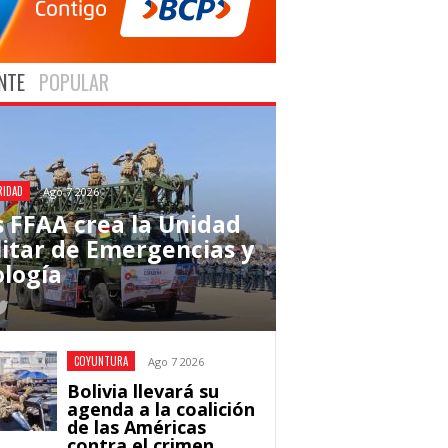
NTE
POPULAR
RIDAD
Ago 7 2026
s FFAA crea la Unidad
litar de Emergencias y
ología
COYUNTURA
Ago 7 2026
Bolivia llevará su
agenda a la coalición
de las Américas
contra el crimen