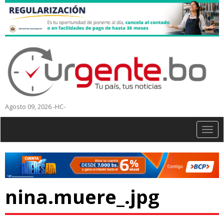
Agosto 09, 2026 -HC-
Togg
navig
nina.muere_.jpg