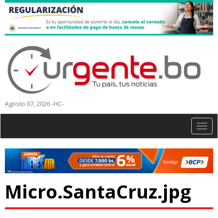
Agosto 07, 2026 -HC-
Togg
navig
Micro.SantaCruz.jpg