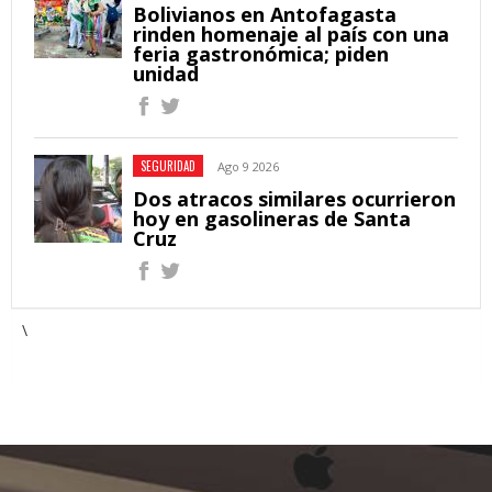
Bolivianos en Antofagasta
rinden homenaje al país con una
feria gastronómica; piden
unidad
SEGURIDAD
Ago 9 2026
Dos atracos similares ocurrieron
hoy en gasolineras de Santa
Cruz
\