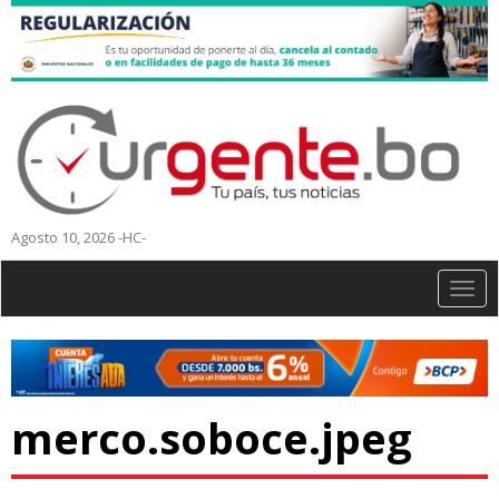
Agosto 10, 2026 -HC-
Togg
navig
merco.soboce.jpeg