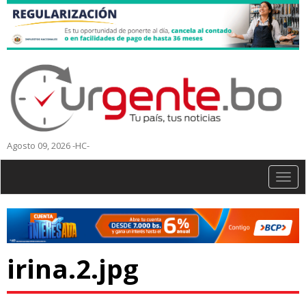
Agosto 09, 2026 -HC-
Togg
navig
irina.2.jpg