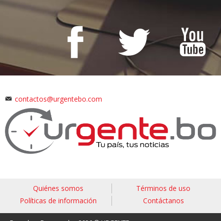
contactos@urgentebo.com
Quiénes somos
Términos de uso
Políticas de información
Contáctanos