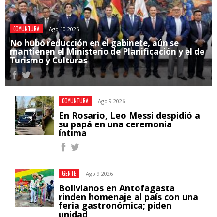
COYUNTURA
Ago 10 2026
No hubo reducción en el gabinete, aún se
mantienen el Ministerio de Planificación y el de
Turismo y Culturas
COYUNTURA
Ago 9 2026
En Rosario, Leo Messi despidió a
su papá en una ceremonia
íntima
GENTE
Ago 9 2026
Bolivianos en Antofagasta
rinden homenaje al país con una
feria gastronómica; piden
unidad