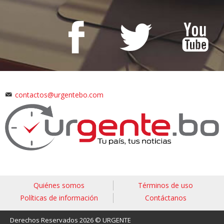
contactos@urgentebo.com
Quiénes somos
Términos de uso
Políticas de información
Contáctanos
Derechos Reservados 2026 © URGENTE