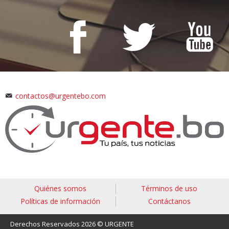
contactos@urgentebo.com
Quiénes somos
Términos de uso
Políticas de información
Contáctanos
Derechos Reservados 2026 © URGENTE