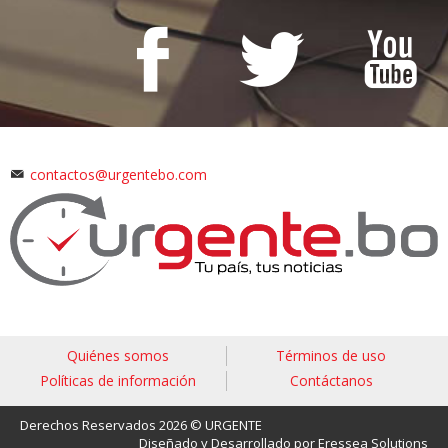
contactos@urgentebo.com
Quiénes somos
Términos de uso
Políticas de información
Contáctanos
Derechos Reservados 2026 © URGENTE
Diseñado y Desarrollado por Eressea Solutions