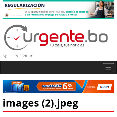
Agosto 05, 2026 -HC-
Togg
navig
images (2).jpeg