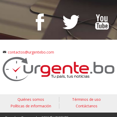
contactos@urgentebo.com
Quiénes somos
Términos de uso
Políticas de información
Contáctanos