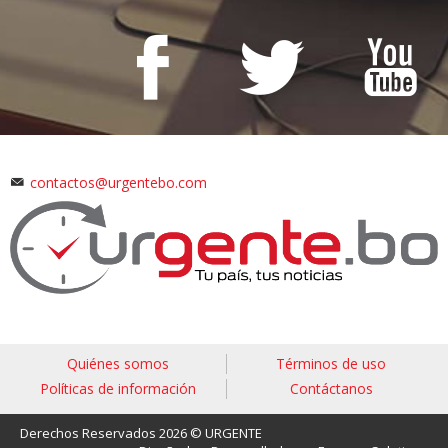
contactos@urgentebo.com
Quiénes somos
Términos de uso
Políticas de información
Contáctanos
Derechos Reservados 2026 © URGENTE