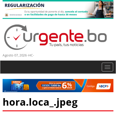
Agosto 07, 2026 -HC-
Togg
navig
hora.loca_.jpeg