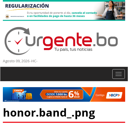
Agosto 09, 2026 -HC-
Togg
navig
honor.band_.png