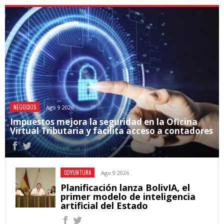
NEGOCIOS
Ago 9 2026
Impuestos mejora la seguridad en la Oficina
Virtual Tributaria y facilita acceso a contadores
COYUNTURA
Ago 9 2026
Planificación lanza BolivIA, el
primer modelo de inteligencia
artificial del Estado