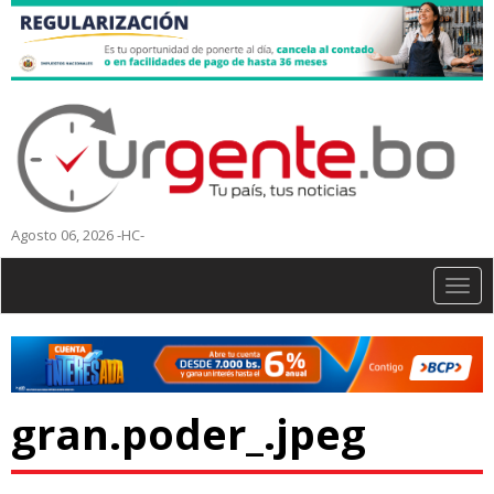
Agosto 06, 2026 -HC-
Togg
navig
gran.poder_.jpeg