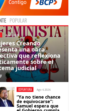
NTE
POPULAR
E
Ago 6 2026
jeres Creando
esenta una obra
lectiva que reflexiona
íticamente sobre el
tema judicial
COYUNTURA
Ago 6 2026
“Ya no tiene chance
de equivocarse”:
Samuel espera que
el Gobierno cumpla