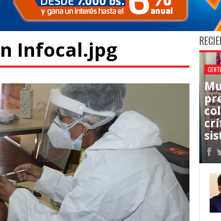
RECIE
n Infocal.jpg
GENT
Mu
pr
co
cr
sis