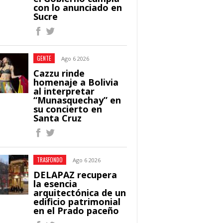
con lo anunciado en
Sucre
GENTE
Ago 6 2026
Cazzu rinde
homenaje a Bolivia
al interpretar
“Munasquechay” en
su concierto en
Santa Cruz
TRASFONDO
Ago 6 2026
DELAPAZ recupera
la esencia
arquitectónica de un
edificio patrimonial
en el Prado paceño