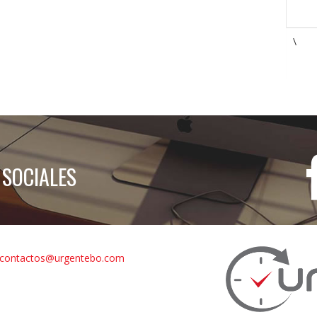
\
 SOCIALES
contactos@urgentebo.com