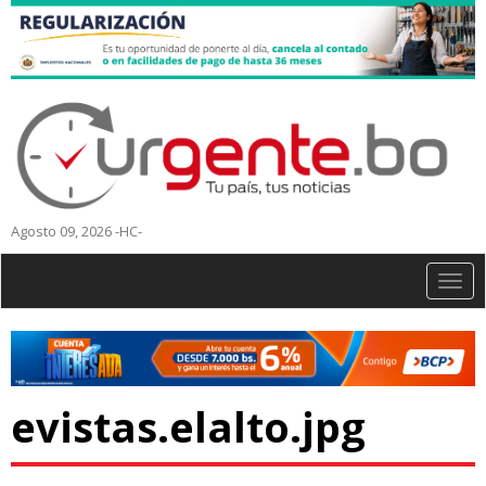
Agosto 09, 2026 -HC-
Togg
navig
evistas.elalto.jpg