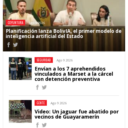
COYUNTURA
Ago 9 2026
Planificación lanza BolivIA, el primer modelo de
inteligencia artificial del Estado
SEGURIDAD
Ago 9 2026
Envían a los 7 aprehendidos
vinculados a Marset a la cárcel
con detención preventiva
GENTE
Ago 9 2026
Video: Un jaguar fue abatido por
vecinos de Guayaramerín