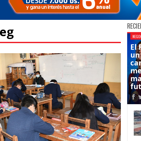
RECIE
peg
NEGO
El
un
ca
me
ma
fut