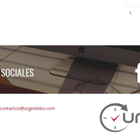
\
 SOCIALES
contactos@urgentebo.com