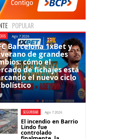
NTE
POPULAR
CIOS
Ago 7 2026
 FC Barcelona 1xBet y
 verano de grandes
mbios: cómo el
rcado de fichajes está
rcando el nuevo ciclo
bolístico
SEGURIDAD
Ago 7 2026
El incendio en Barrio
Lindo fue
controlado
finalmente, la