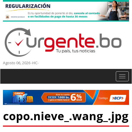
Agosto 06, 2026 -HC-
Togg
navig
copo.nieve_.wang_.jpg