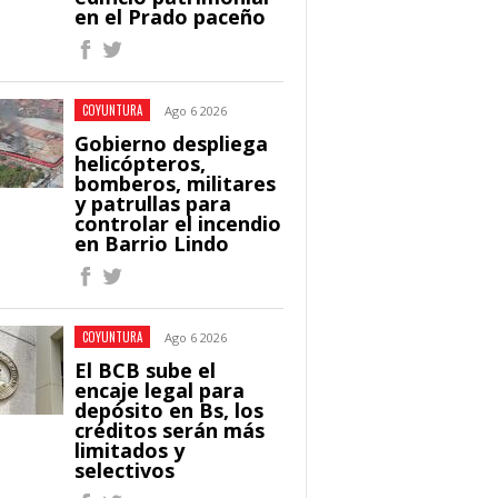
en el Prado paceño
COYUNTURA
Ago 6 2026
Gobierno despliega
helicópteros,
bomberos, militares
y patrullas para
controlar el incendio
en Barrio Lindo
COYUNTURA
Ago 6 2026
El BCB sube el
encaje legal para
depósito en Bs, los
créditos serán más
limitados y
selectivos