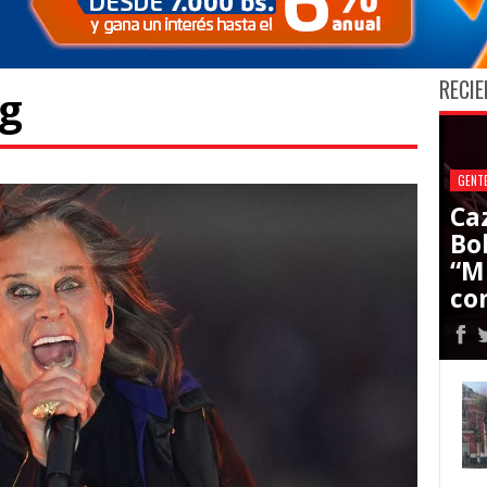
RECIE
pg
GENT
Ca
Bol
“M
co