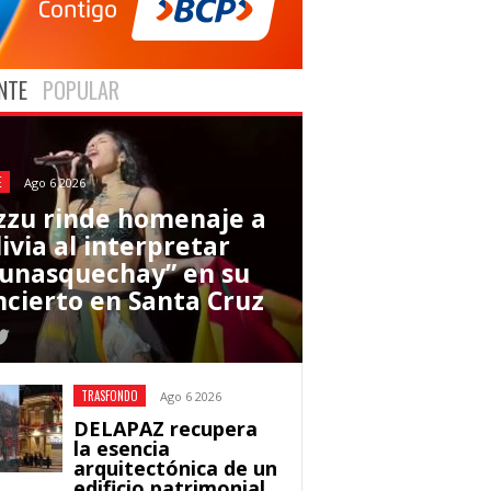
NTE
POPULAR
E
Ago 6 2026
zzu rinde homenaje a
ivia al interpretar
unasquechay” en su
ncierto en Santa Cruz
TRASFONDO
Ago 6 2026
DELAPAZ recupera
la esencia
arquitectónica de un
edificio patrimonial