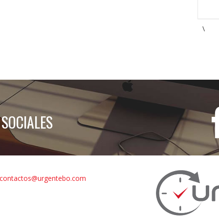
\
 SOCIALES
contactos@urgentebo.com