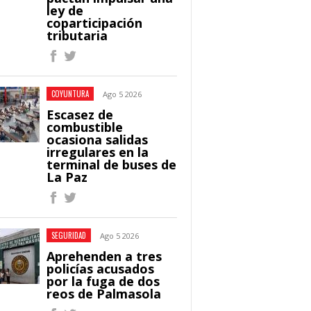
ley de
coparticipación
tributaria
COYUNTURA
Ago 5 2026
Escasez de
combustible
ocasiona salidas
irregulares en la
terminal de buses de
La Paz
SEGURIDAD
Ago 5 2026
Aprehenden a tres
policías acusados
por la fuga de dos
reos de Palmasola