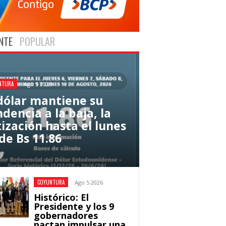
NTE
POPULAR
NTURA
Ago 5 2026
 dólar mantiene su
dencia a la baja, la
tización hasta el lunes
de Bs 11.86
COYUNTURA
Ago 5 2026
Histórico: El
Presidente y los 9
gobernadores
pactan impulsar una