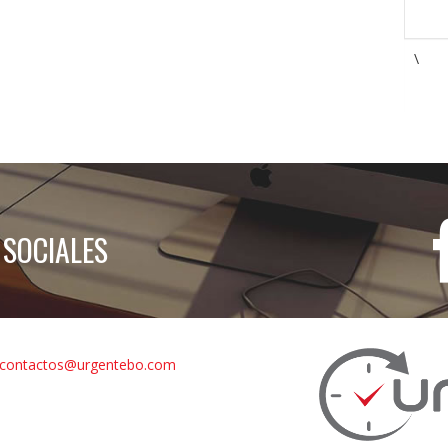
\
 SOCIALES
contactos@urgentebo.com