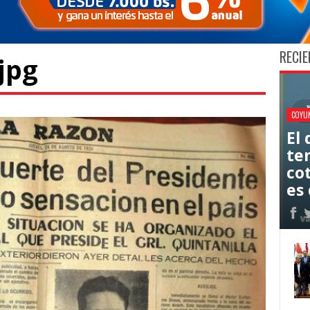
RECIE
jpg
COYU
El
ten
co
es 