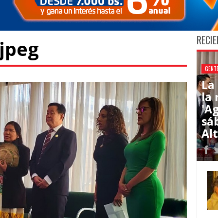
RECIE
.jpeg
GENT
La
la
'Ag
sá
Al