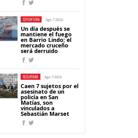
COYUNTURA
Ago 7 2026
Un día después se
mantiene el fuego
en Barrio Lindo; el
mercado cruceño
será derruido
SEGURIDAD
Ago 7 2026
Caen 7 sujetos por el
asesinato de un
policía en San
Matías, son
vinculados a
Sebastián Marset