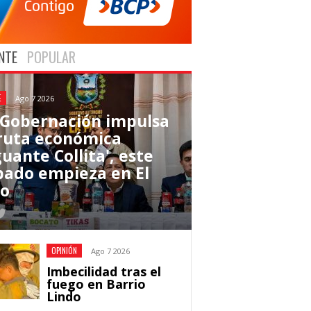
NTE
POPULAR
E
Ago 7 2026
 Gobernación impulsa
 ruta económica
uante Collita', este
bado empieza en El
to
OPINIÓN
Ago 7 2026
Imbecilidad tras el
fuego en Barrio
Lindo