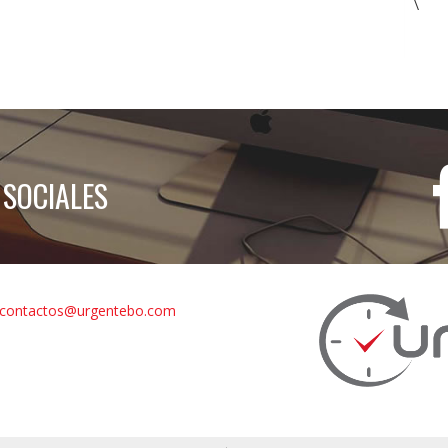
\
 SOCIALES
contactos@urgentebo.com