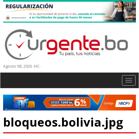
Agosto 08, 2026 -HC-
Togg
navig
bloqueos.bolivia.jpg