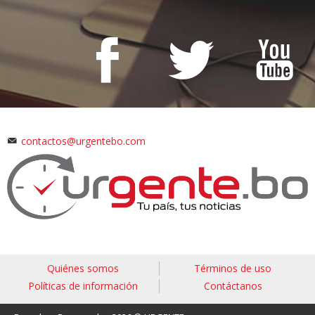
contactos@urgentebo.com
Quiénes somos
Términos de uso
Políticas de información
Contáctanos