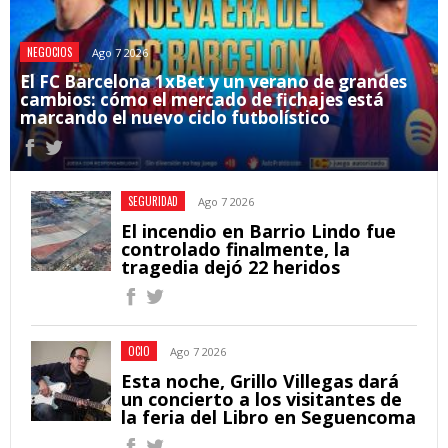
NEGOCIOS
Ago 7 2026
El FC Barcelona 1xBet y un verano de grandes
cambios: cómo el mercado de fichajes está
marcando el nuevo ciclo futbolístico
SEGURIDAD
Ago 7 2026
El incendio en Barrio Lindo fue
controlado finalmente, la
tragedia dejó 22 heridos
OCIO
Ago 7 2026
Esta noche, Grillo Villegas dará
un concierto a los visitantes de
la feria del Libro en Seguencoma