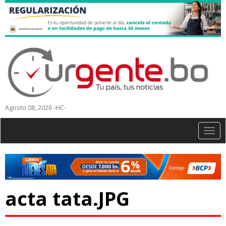
Agosto 08, 2026 -HC-
Togg
navig
acta tata.JPG