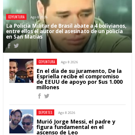
COYUNTURA
Ago 8 2026
La Policía Militar de Brasil abate a 4 bolivianos,
entre ellos el autor del asesinato de un policía
en San Matías
COYUNTURA
Ago 8 2026
En el día de su juramento, De la
Espriella recibe el compromiso
de EEUU de apoyo por $us 1.000
millones
DEPORTES
Ago 8 2026
Murió Jorge Messi, el padre y
figura fundamental en el
ascenso de Leo