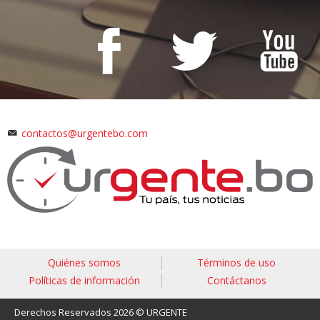
contactos@urgentebo.com
Quiénes somos
Términos de uso
Políticas de información
Contáctanos
Derechos Reservados 2026 © URGENTE