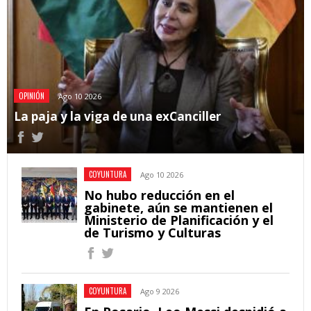
OPINIÓN
Ago 10 2026
La paja y la viga de una exCanciller
COYUNTURA
Ago 10 2026
No hubo reducción en el
gabinete, aún se mantienen el
Ministerio de Planificación y el
de Turismo y Culturas
COYUNTURA
Ago 9 2026