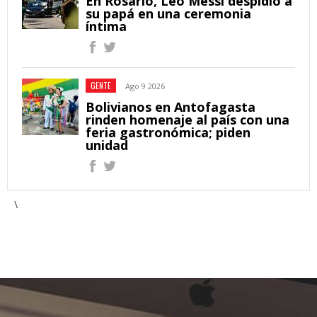
En Rosario, Leo Messi despidió a
su papá en una ceremonia
íntima
GENTE
Ago 9 2026
Bolivianos en Antofagasta
rinden homenaje al país con una
feria gastronómica; piden
unidad
\