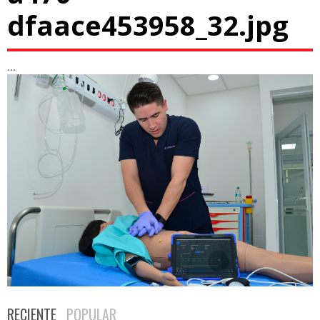
dfaace453958_32.jpg
...
RECIENTE
POPULAR