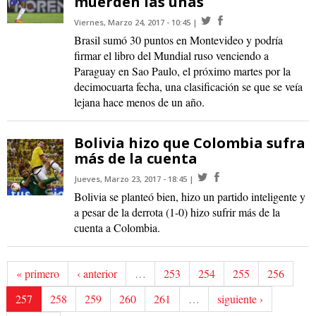
muerden las uñas
Viernes, Marzo 24, 2017 - 10:45
Brasil sumó 30 puntos en Montevideo y podría
firmar el libro del Mundial ruso venciendo a
Paraguay en Sao Paulo, el próximo martes por la
decimocuarta fecha, una clasificación se que se veía
lejana hace menos de un año.
Bolivia hizo que Colombia sufra
más de la cuenta
Jueves, Marzo 23, 2017 - 18:45
Bolivia se planteó bien, hizo un partido inteligente y
a pesar de la derrota (1-0) hizo sufrir más de la
cuenta a Colombia.
« primero
‹ anterior
…
253
254
255
256
257
258
259
260
261
…
siguiente ›