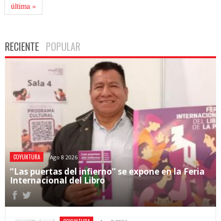
última »
RECIENTE
POPULAR
COYUNTURA
Ago 8 2026
“Las puertas del infierno” se expone en la Feria
Internacional del Libro