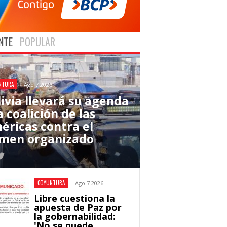
NTE
POPULAR
NTURA
Ago 7 2026
livia llevará su agenda
a coalición de las
éricas contra el
imen organizado
COYUNTURA
Ago 7 2026
Libre cuestiona la
apuesta de Paz por
la gobernabilidad:
'No se puede