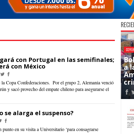
RECIE
COYU
Bo
gará con Portugal en las semifinales;
verá con México
a l
Am
cr
e la Copa Confederaciones. Por el grupo 2, Alemania venció
rún y sacó provecho del empate chileno para asegurarse el
 se alarga el suspenso?
 punto en su visita a Universitario ‘para consagrarse