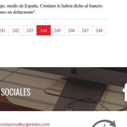
e, medio de España, Cristiano le habría dicho al francés:
omo un delincuente".
241
242
243
244
245
246
247
248
 SOCIALES
contactos@urgentebo.com