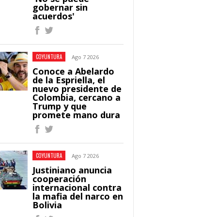
gobernar sin
acuerdos'
COYUNTURA
Ago 7 2026
Conoce a Abelardo
de la Espriella, el
nuevo presidente de
Colombia, cercano a
Trump y que
promete mano dura
COYUNTURA
Ago 7 2026
Justiniano anuncia
cooperación
internacional contra
la mafia del narco en
Bolivia