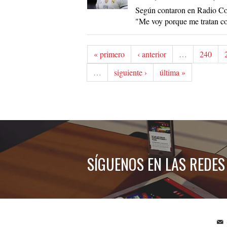
Según contaron en Radio Cop
"Me voy porque me tratan c
« primero
‹ anterior
…
240
…
siguiente ›
última »
SÍGUENOS EN LAS REDES