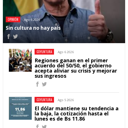
OPINIÓN
Ago 6 2026
Sin cultura no hay país
COYUNTURA
Ago 6 2026
Regiones ganan en el primer
acuerdo del 50/50, el gobierno
acepta aliviar su crisis y mejorar
sus ingresos
COYUNTURA
Ago 5 2026
El dólar mantiene su tendencia a
la baja, la cotización hasta el
lunes es de Bs 11.86