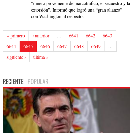
“dinero proveniente del narcotráfico, el secuestro y la
extorsión”. Informó que logró una “gran alianza”
con Washington al respecto.
« primero
‹ anterior
…
6641
6642
6643
6644
6645
6646
6647
6648
6649
…
siguiente ›
última »
RECIENTE
POPULAR