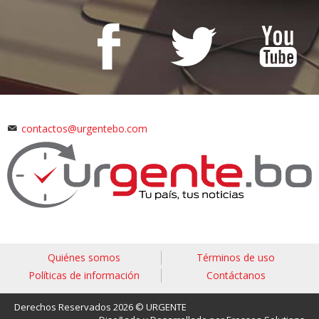
contactos@urgentebo.com
Quiénes somos
Términos de uso
Políticas de información
Contáctanos
Derechos Reservados 2026 © URGENTE