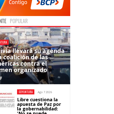
NTE
POPULAR
NTURA
Ago 7 2026
livia llevará su agenda
a coalición de las
éricas contra el
imen organizado
COYUNTURA
Ago 7 2026
Libre cuestiona la
apuesta de Paz por
la gobernabilidad:
'No se puede