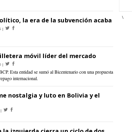
\
político, la era de la subvención acaba
5
lletera móvil líder del mercado
0
 BCP. Esta entidad se sumó al Bicentenario con una propuesta
prepago internacional.
e nostalgia y luto en Bolivia y el
e la izquierda cierra un ciclo de dos