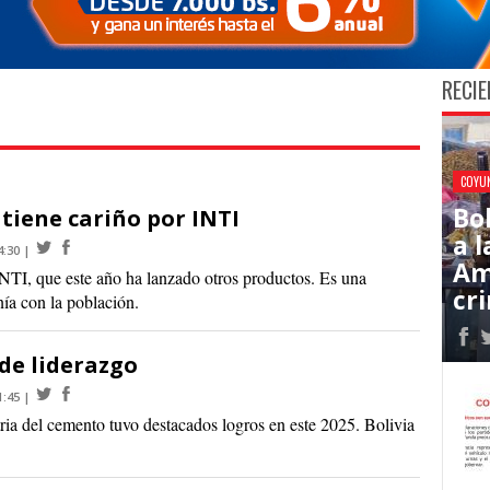
RECIE
COYU
Bo
 tiene cariño por INTI
a l
4:30
Am
NTI, que este año ha lanzado otros productos. Es una
cr
nía con la población.
de liderazgo
1:45
tria del cemento tuvo destacados logros en este 2025. Bolivia