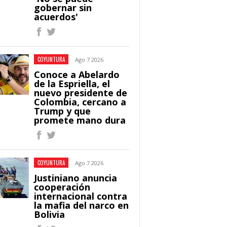
gobernar sin
acuerdos'
COYUNTURA
Ago 7 2026
Conoce a Abelardo
de la Espriella, el
nuevo presidente de
Colombia, cercano a
Trump y que
promete mano dura
COYUNTURA
Ago 7 2026
Justiniano anuncia
cooperación
internacional contra
la mafia del narco en
Bolivia